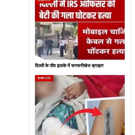
दिल्ली के पॉश इलाके में सनसनीखेज क्राइम!
क्राइम LIVE