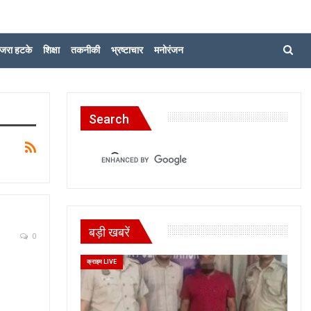
जरा हटके
शिक्षा
तकनीकी
भ्रष्टाचार
मनोरंजन
Search
बड़ी खबरें
0
क्राइम LIVE