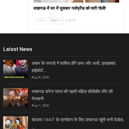
लखनऊ में घर में घुसकर गर्लफ्रेंड को मारी गोली!
PREV
NEXT
1 of 71
Latest News
अबान के जनाज़े में शामिल होंगे उमर और अली, इलाहाबाद
हाईकोर्ट…
Aug 8, 2026
लखनऊ करेगा भारत की पहली महिला वॉलीबॉल लीग की
मेजबानी
Aug 7, 2026
बंटवारा 1947′ के प्रमोशन के लिए लखनऊ पहुंचे सनी देओल,
…