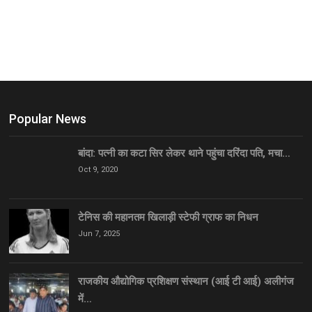
Popular News
बांदा: पत्नी का कटा सिर लेकर थाने पहुंचा दरिंदा पति, मचा…
Oct 9, 2020
टेनिस की महानतम खिलाड़ी स्टेफी ग्राफ का निधन
Jun 7, 2025
राजकीय औद्योगिक प्रशिक्षण संस्थान (आई टी आई) अलीगंज
में…