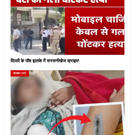
दिल्ली के पॉश इलाके में सनसनीखेज क्राइम!
क्राइम LIVE