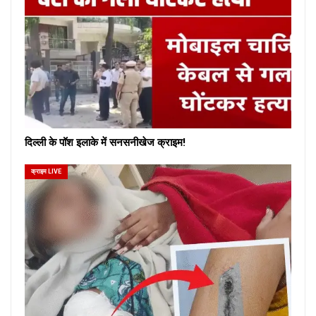
दिल्ली के पॉश इलाके में सनसनीखेज क्राइम!
क्राइम LIVE