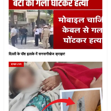
दिल्ली के पॉश इलाके में सनसनीखेज क्राइम!
क्राइम LIVE