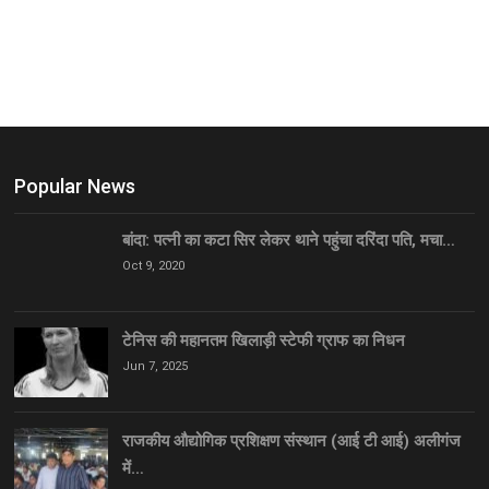
Popular News
बांदा: पत्नी का कटा सिर लेकर थाने पहुंचा दरिंदा पति, मचा…
Oct 9, 2020
टेनिस की महानतम खिलाड़ी स्टेफी ग्राफ का निधन
Jun 7, 2025
राजकीय औद्योगिक प्रशिक्षण संस्थान (आई टी आई) अलीगंज
में…