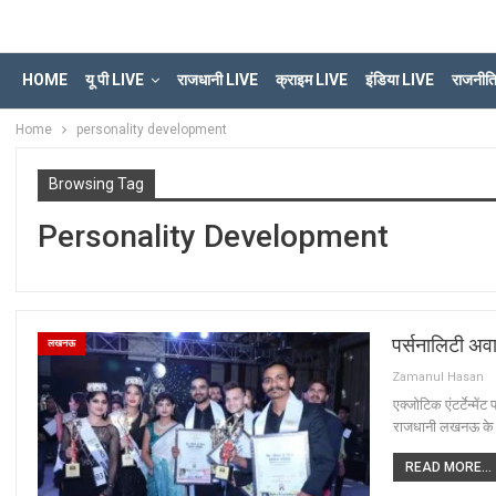
HOME
यू पी LIVE
राजधानी LIVE
क्राइम LIVE
इंडिया LIVE
राजनीत
Home
personality development
Browsing Tag
Personality Development
पर्सनालिटी अव
लखनऊ
Zamanul Hasan
एक्जोटिक एंटर्टेन्मे
राजधानी लखनऊ के ह
READ MORE...