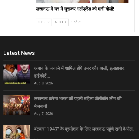
लखनऊ में घर में घुसकर गर्लफ्रेंड को मारी गोली!
PREV
NEXT
1 of 71
Latest News
अबान के जनाज़े में शामिल होंगे उमर और अली, इलाहाबाद
हाईकोर्ट…
Aug 8, 2026
लखनऊ करेगा भारत की पहली महिला वॉलीबॉल लीग की
मेजबानी
Aug 7, 2026
बंटवारा 1947′ के प्रमोशन के लिए लखनऊ पहुंचे सनी देओल,
…