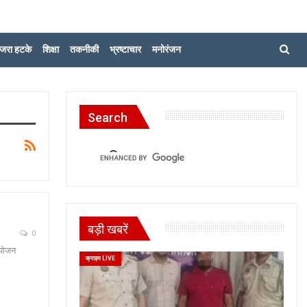
जरा हटके
शिक्षा
तकनीकी
भ्रष्टाचार
मनोरंजन
Search
बड़ी खबरें
0
आयोजन
क्राइम LIVE