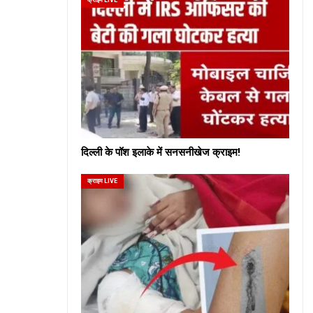
दिल्ली के पॉश इलाके में सनसनीखेज क्राइम!
क्राइम LIVE