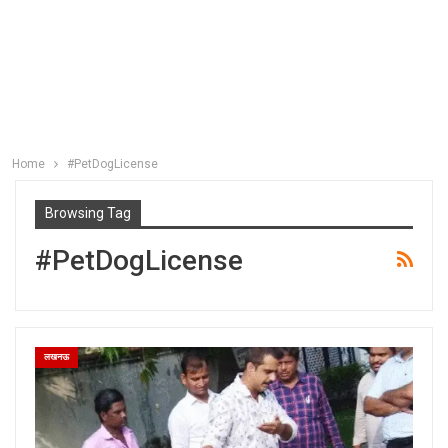
Home
#PetDogLicense
Browsing Tag
#PetDogLicense
लखनऊ