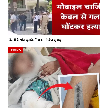
दिल्ली के पॉश इलाके में सनसनीखेज क्राइम!
क्राइम LIVE