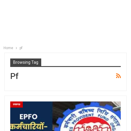
Home
pf
Browsing Tag
Pf
लखनऊ