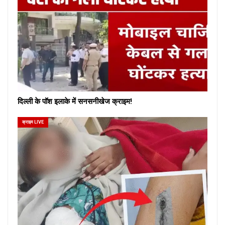
दिल्ली के पॉश इलाके में सनसनीखेज क्राइम!
क्राइम LIVE