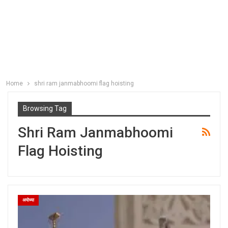
Home
shri ram janmabhoomi flag hoisting
Browsing Tag
Shri Ram Janmabhoomi
Flag Hoisting
अयोध्या