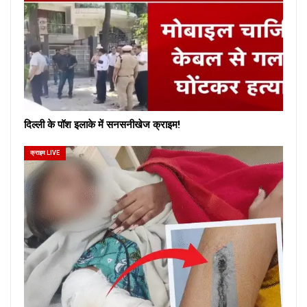
दिल्ली के पॉश इलाके में सनसनीखेज क्राइम!
क्राइम LIVE