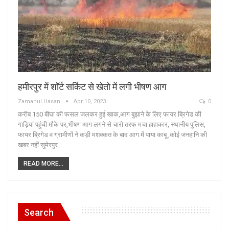
हमीरपुर में शॉर्ट सर्किट से खेतो में लगी भीषण आग
Zamanul Hasan
Apr 10, 2023
0
करीब 150 बीघा की फसल जलकर हुई खाक,आग बुझाने के लिए फायर ब्रिगेड की
गाड़ियां पहुंची मौके पर,भीषण आग लगने से चारो तरफ मचा हाहाकार, स्थानीय पुलिस,
फायर ब्रिगेड व ग्रामीणों ने कड़ी मशक्कत के बाद आग में पाया काबू ,कोई जनहानि की
खबर नहीं सुमेरपुर…
READ MORE...
Search