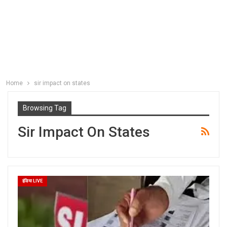
Home
sir impact on states
Browsing Tag
Sir Impact On States
इंडिया LIVE