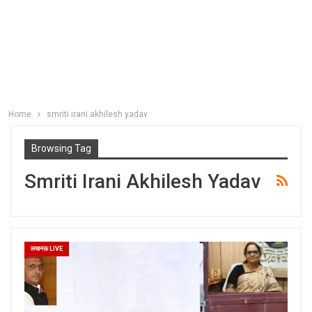
Home
smriti irani akhilesh yadav
Browsing Tag
Smriti Irani Akhilesh Yadav
लखनऊ LIVE