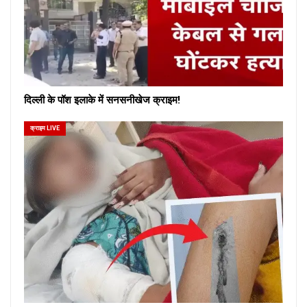
दिल्ली के पॉश इलाके में सनसनीखेज क्राइम!
क्राइम LIVE