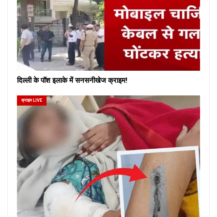
दिल्ली के पॉश इलाके में सनसनीखेज क्राइम!
क्राइम LIVE