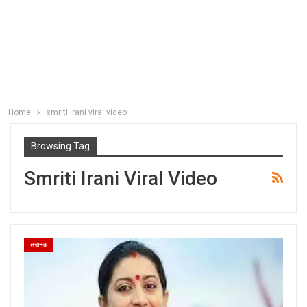
Home
smriti irani viral video
Browsing Tag
Smriti Irani Viral Video
लखनऊ