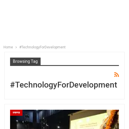
Home
#TechnologyForDevelopment
Browsing Tag
#TechnologyForDevelopment
लखनऊ