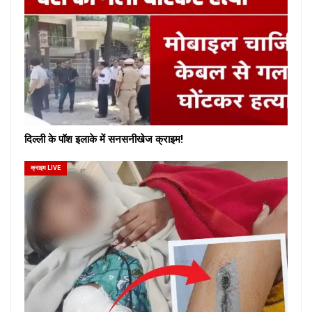
दिल्ली के पॉश इलाके में सनसनीखेज क्राइम!
क्राइम LIVE