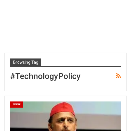
Browsing Tag
#TechnologyPolicy
लखनऊ