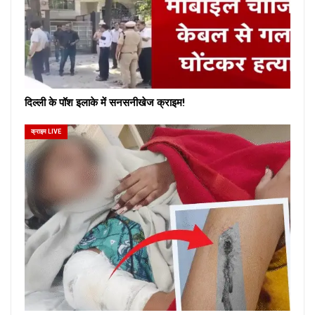
दिल्ली के पॉश इलाके में सनसनीखेज क्राइम!
क्राइम LIVE