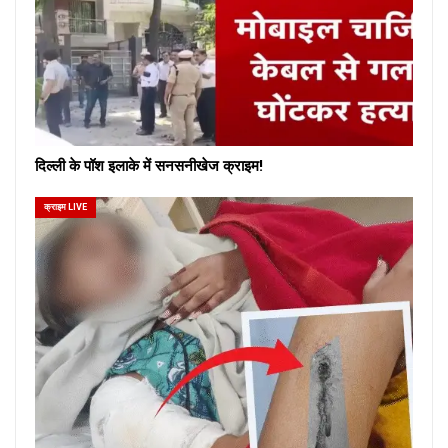
दिल्ली के पॉश इलाके में सनसनीखेज क्राइम!
क्राइम LIVE