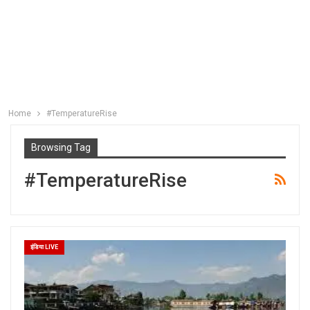
Home
#TemperatureRise
Browsing Tag
#TemperatureRise
इंडिया LIVE