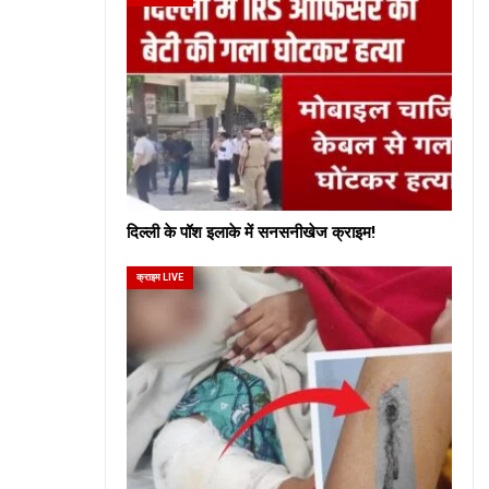
दिल्ली के पॉश इलाके में सनसनीखेज क्राइम!
क्राइम LIVE