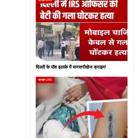
दिल्ली के पॉश इलाके में सनसनीखेज क्राइम!
क्राइम LIVE