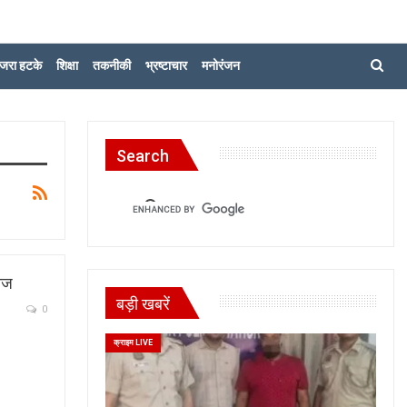
जरा हटके
शिक्षा
तकनीकी
भ्रष्टाचार
मनोरंजन
Search
सीज
बड़ी खबरें
0
क्राइम LIVE