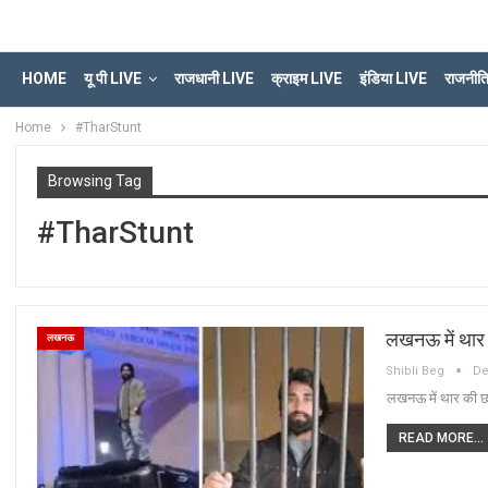
HOME
यू पी LIVE
राजधानी LIVE
क्राइम LIVE
इंडिया LIVE
राजनीत
Home
#TharStunt
Browsing Tag
#TharStunt
लखनऊ में थार 
लखनऊ
Shibli Beg
De
लखनऊ में थार की छत
READ MORE...