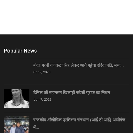
Popular News
बांदा: पत्नी का कटा सिर लेकर थाने पहुंचा दरिंदा पति, मचा…
Oct 9, 2020
टेनिस की महानतम खिलाड़ी स्टेफी ग्राफ का निधन
Jun 7, 2025
राजकीय औद्योगिक प्रशिक्षण संस्थान (आई टी आई) अलीगंज
में…