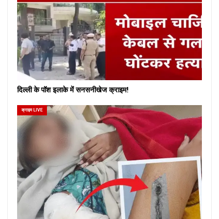
दिल्ली के पॉश इलाके में सनसनीखेज क्राइम!
क्राइम LIVE