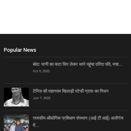
Popular News
बांदा: पत्नी का कटा सिर लेकर थाने पहुंचा दरिंदा पति, मचा…
Oct 9, 2020
टेनिस की महानतम खिलाड़ी स्टेफी ग्राफ का निधन
Jun 7, 2025
राजकीय औद्योगिक प्रशिक्षण संस्थान (आई टी आई) अलीगंज
में…