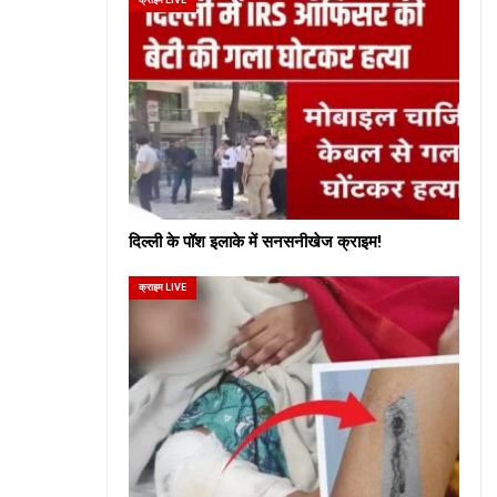
दिल्ली के पॉश इलाके में सनसनीखेज क्राइम!
क्राइम LIVE