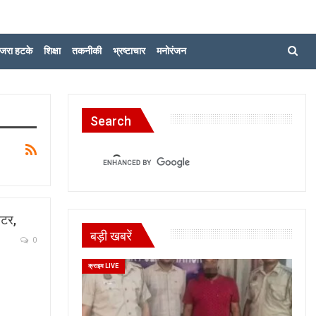
जरा हटके
शिक्षा
तकनीकी
भ्रष्टाचार
मनोरंजन
Search
ीटर,
बड़ी खबरें
0
क्राइम LIVE