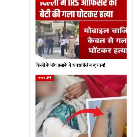
दिल्ली के पॉश इलाके में सनसनीखेज क्राइम!
क्राइम LIVE