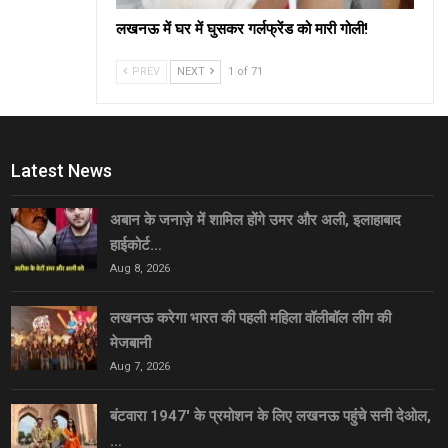
लखनऊ में घर में घुसकर गर्लफ्रेंड को मारी गोली!
PREV
NEXT
1 of 71
Latest News
अबान के जनाज़े में शामिल होंगे उमर और अली, इलाहाबाद
हाईकोर्ट…
Aug 8, 2026
लखनऊ करेगा भारत की पहली महिला वॉलीबॉल लीग की
मेजबानी
Aug 7, 2026
बंटवारा 1947′ के प्रमोशन के लिए लखनऊ पहुंचे सनी देओल,
…