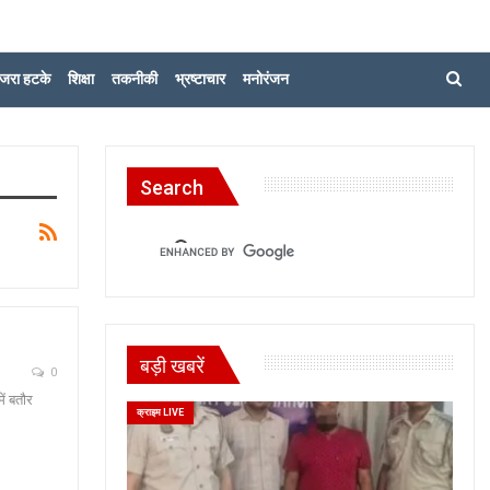
जरा हटके
शिक्षा
तकनीकी
भ्रष्टाचार
मनोरंजन
Search
बड़ी खबरें
0
ें बतौर
क्राइम LIVE