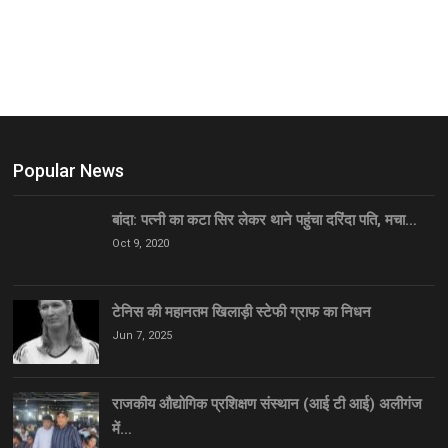
Popular News
बांदा: पत्नी का कटा सिर लेकर थाने पहुंचा दरिंदा पति, मचा…
Oct 9, 2020
टेनिस की महानतम खिलाड़ी स्टेफी ग्राफ का निधन
Jun 7, 2025
राजकीय औद्योगिक प्रशिक्षण संस्थान (आई टी आई) अलीगंज
में…