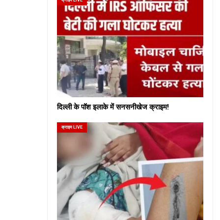
दिल्ली के पॉश इलाके में सनसनीखेज क्राइम!
क्राइम LIVE