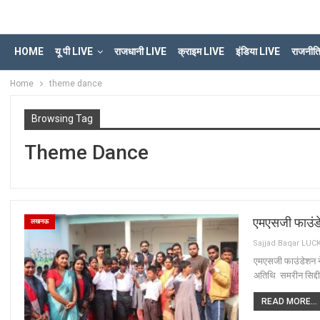
HOME
यू पी LIVE
राजधानी LIVE
क्राइम LIVE
इंडिया LIVE
राजनीत
Home
theme dance
Browsing Tag
Theme Dance
एमएसजी फाउंडेश
लखनऊ
एमएसजी फाउंडेशन ने द
अतिथि समरीन सिद्दीकी
READ MORE...