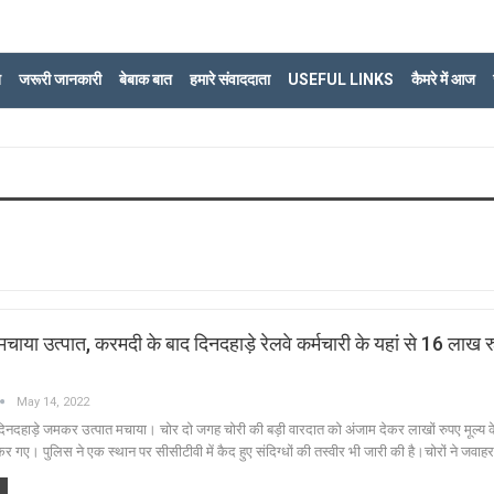
ि
जरूरी जानकारी
बेबाक बात
हमारे संवाददाता
USEFUL LINKS
कैमरे में आज
े मचाया उत्पात, करमदी के बाद दिनदहाड़े रेलवे कर्मचारी के यहां से 16 लाख र
May 14, 2022
 दिनदहाड़े जमकर उत्पात मचाया। चोर दो जगह चोरी की बड़ी वारदात को अंजाम देकर लाखों रुपए मूल्य
गए। पुलिस ने एक स्थान पर सीसीटीवी में कैद हुए संदिग्धों की तस्वीर भी जारी की है।चोरों ने जवाह