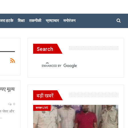
जरा हटके
शिक्षा
तकनीकी
भ्रष्टाचार
मनोरंजन
Search
ुपए मूल्य
बड़ी खबरें
0
क्राइम LIVE
 के जेवर और
र…