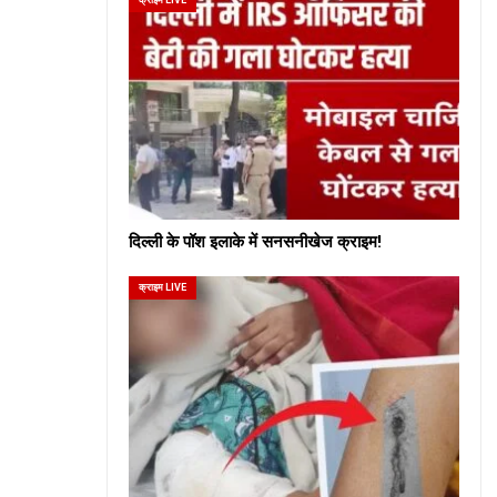
दिल्ली के पॉश इलाके में सनसनीखेज क्राइम!
क्राइम LIVE