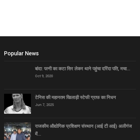
Popular News
बांदा: पत्नी का कटा सिर लेकर थाने पहुंचा दरिंदा पति, मचा…
Oct 9, 2020
टेनिस की महानतम खिलाड़ी स्टेफी ग्राफ का निधन
Jun 7, 2025
राजकीय औद्योगिक प्रशिक्षण संस्थान (आई टी आई) अलीगंज
में…