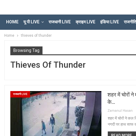
HOME
यू पी LIVE
राजधानी LIVE
क्राइम LIVE
इंडिया LIVE
राजनीत
Home
thieves of thunder
Browsing Tag
Thieves Of Thunder
शहर में चोरों न
राजधानी LIVE
के…
Zamanul Hasan
शहर में चोरों ने कल
नगदी पर हाथ साफ कर 
READ MORE...