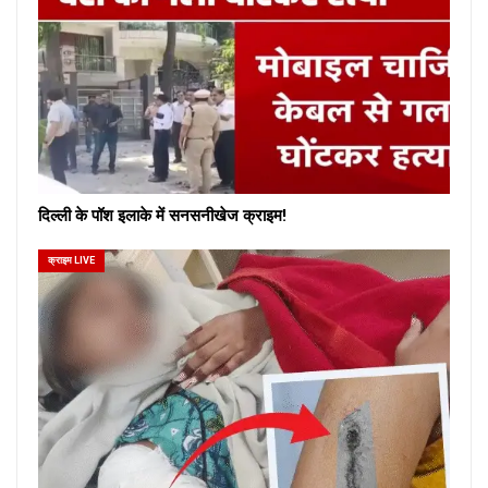
दिल्ली के पॉश इलाके में सनसनीखेज क्राइम!
क्राइम LIVE