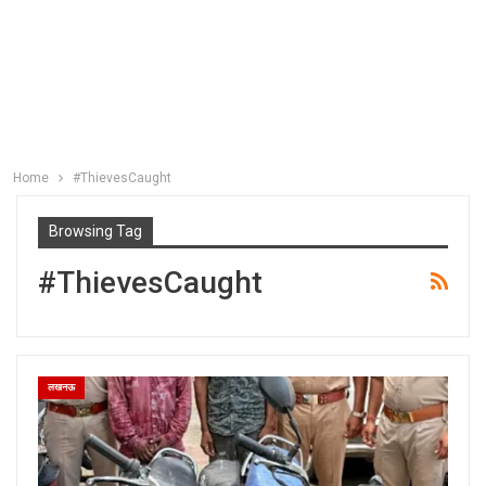
Home
#ThievesCaught
Browsing Tag
#ThievesCaught
लखनऊ