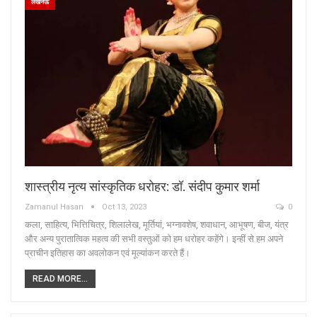
लखनऊ
शास्त्रीय नृत्य सांस्कृतिक धरोहर: डॉ. संदीप कुमार शर्मा
Zamanul Hasan
Oct 13, 2023
0
कला, साहित्य, भित्तिचित्र, शिलालेख, मूर्तियां, भग्नावशेष, शवाधान, आभूषण, बीज, यंत्र
और अन्य पुरातात्विक महत्व की सभी वस्तुओं को हम धरोहर कहेंगे। इन्हीं से हम अपने
प्राचीन इतिहास का अवलोकन एवं मूल्यांकन करते हैं।
READ MORE...