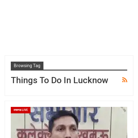
Browsing Tag
Things To Do In Lucknow
लखनऊ LIVE