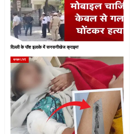
दिल्ली के पॉश इलाके में सनसनीखेज क्राइम!
क्राइम LIVE