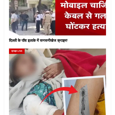
दिल्ली के पॉश इलाके में सनसनीखेज क्राइम!
क्राइम LIVE