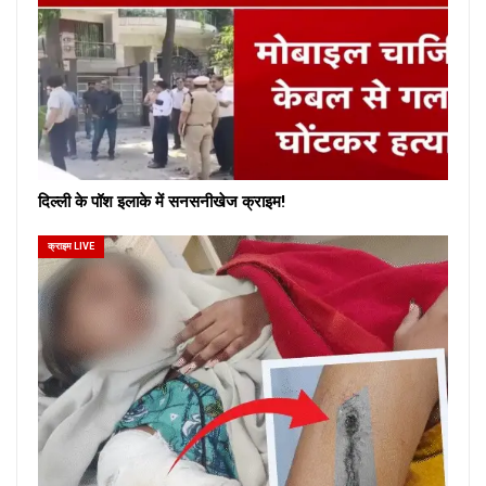
दिल्ली के पॉश इलाके में सनसनीखेज क्राइम!
क्राइम LIVE