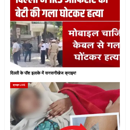
दिल्ली के पॉश इलाके में सनसनीखेज क्राइम!
क्राइम LIVE