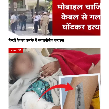
दिल्ली के पॉश इलाके में सनसनीखेज क्राइम!
क्राइम LIVE