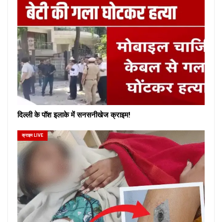
दिल्ली के पॉश इलाके में सनसनीखेज क्राइम!
क्राइम LIVE