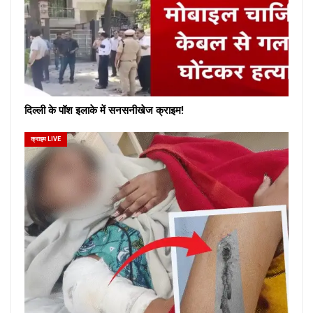
दिल्ली के पॉश इलाके में सनसनीखेज क्राइम!
क्राइम LIVE