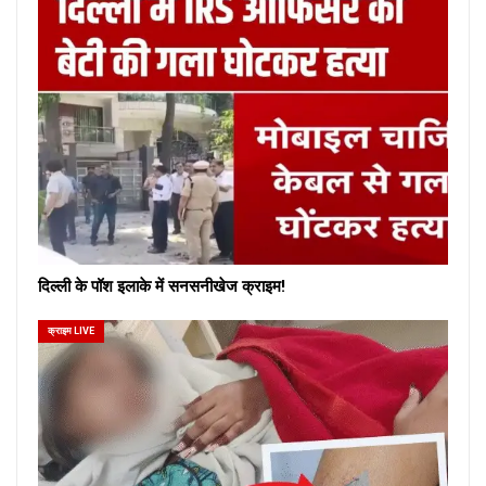
दिल्ली के पॉश इलाके में सनसनीखेज क्राइम!
क्राइम LIVE