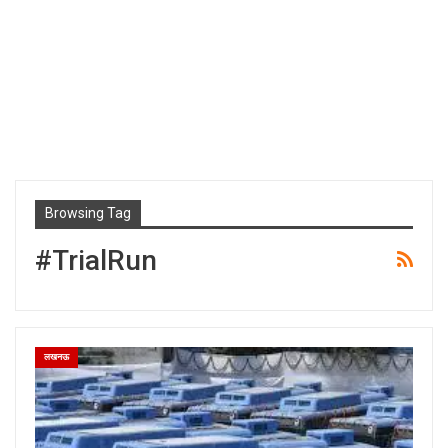
Browsing Tag
#TrialRun
लखनऊ