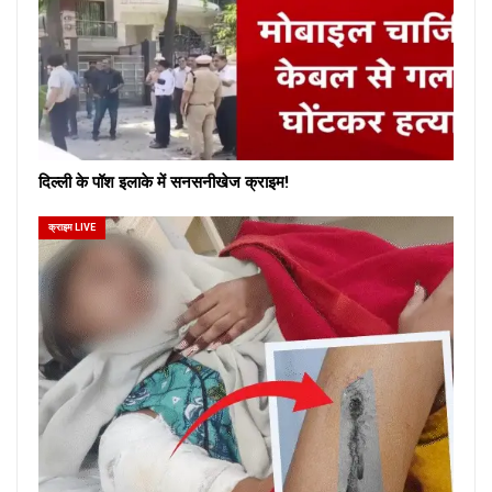
दिल्ली के पॉश इलाके में सनसनीखेज क्राइम!
क्राइम LIVE