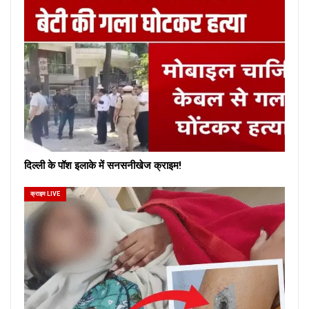
दिल्ली के पॉश इलाके में सनसनीखेज क्राइम!
क्राइम LIVE