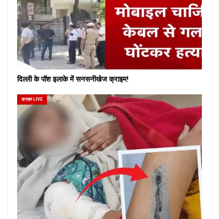
दिल्ली के पॉश इलाके में सनसनीखेज क्राइम!
क्राइम LIVE