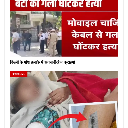
दिल्ली के पॉश इलाके में सनसनीखेज क्राइम!
क्राइम LIVE