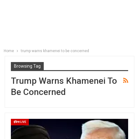
Home
trump warns khamenei to be concerned
Browsing Tag
Trump Warns Khamenei To
Be Concerned
इंडिया LIVE