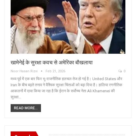
खामेनेई के सुरक्षा कवच से अमेरिका बौखलाया
Noor Hasan Rizvi
Feb 21, 2026
0
मध्य पूर्व में एक बार फिर भू-राजनीतिक हलचल तेज हो गई है। United States और
Iran के बीच बढ़ते तनाव ने वैश्विक सुरक्षा चिंताओं को बढ़ा दिया है। हालिया रणनीतिक
आकलनों में दावा किया जा रहा है कि ईरान के सर्वोच्च नेता Ali Khamenei की
सुरक्षा…
READ MORE...