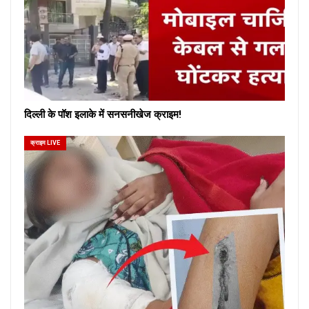
दिल्ली के पॉश इलाके में सनसनीखेज क्राइम!
क्राइम LIVE