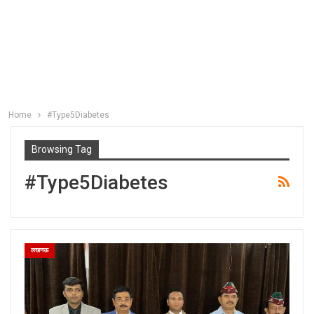
Home
#Type5Diabetes
Browsing Tag
#Type5Diabetes
लखनऊ