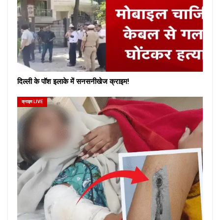
दिल्ली के पॉश इलाके में सनसनीखेज क्राइम!
क्राइम LIVE