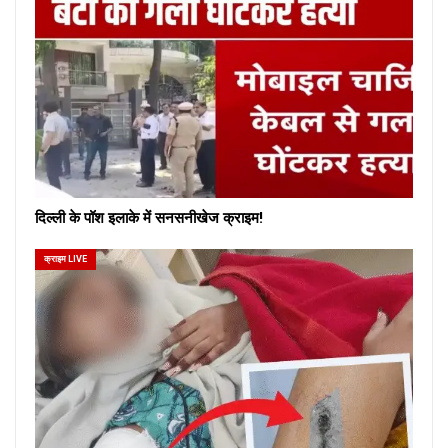
दिल्ली के पॉश इलाके में सनसनीखेज क्राइम!
क्राइम LIVE