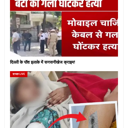
दिल्ली के पॉश इलाके में सनसनीखेज क्राइम!
क्राइम LIVE