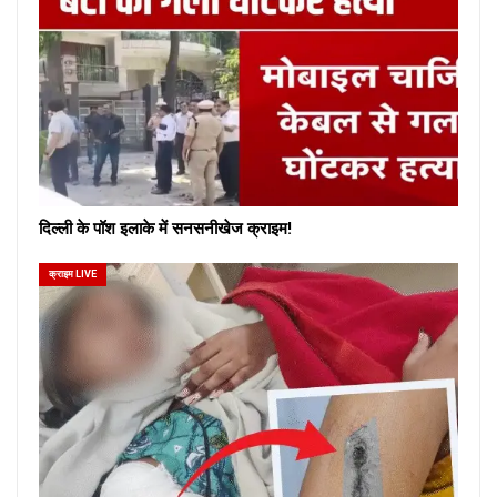
दिल्ली के पॉश इलाके में सनसनीखेज क्राइम!
क्राइम LIVE