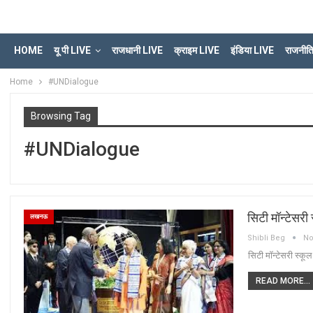
HOME
यू पी LIVE
राजधानी LIVE
क्राइम LIVE
इंडिया LIVE
राजनीत
Home
#UNDialogue
Browsing Tag
#UNDialogue
सिटी मॉन्टेसरी 
लखनऊ
Shibli Beg
No
सिटी मॉन्टेसरी स्कूल
READ MORE...