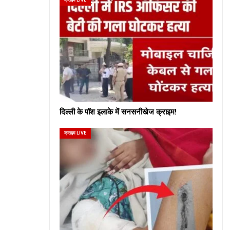
दिल्ली के पॉश इलाके में सनसनीखेज क्राइम!
क्राइम LIVE