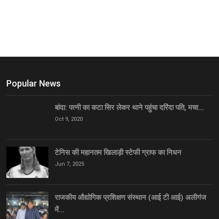
Popular News
बांदा: पत्नी का कटा सिर लेकर थाने पहुंचा दरिंदा पति, मचा…
Oct 9, 2020
टेनिस की महानतम खिलाड़ी स्टेफी ग्राफ का निधन
Jun 7, 2025
राजकीय औद्योगिक प्रशिक्षण संस्थान (आई टी आई) अलीगंज
में…