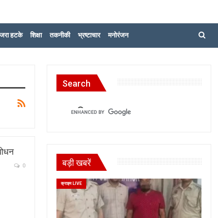
जरा हटके
शिक्षा
तकनीकी
भ्रष्टाचार
मनोरंजन
Search
ंबोधन
बड़ी खबरें
0
क्राइम LIVE