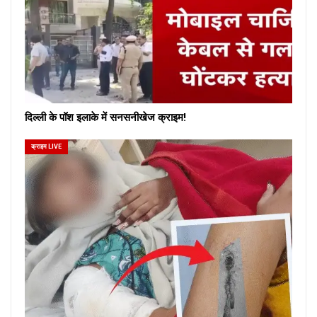
दिल्ली के पॉश इलाके में सनसनीखेज क्राइम!
क्राइम LIVE