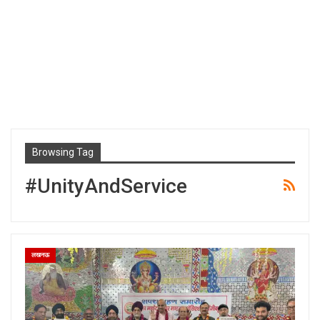
Browsing Tag
#UnityAndService
लखनऊ