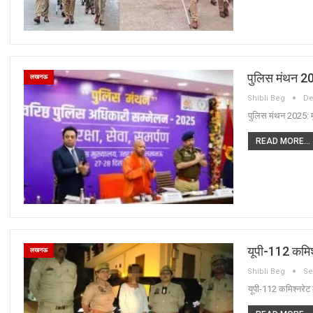
पुलिस मंथन 202
लखनऊ
Shibli Beg
De
पुलिस मंथन 2025: मु
READ MORE...
यूपी-112 कमिश
लखनऊ
Shibli Beg
Se
यूपी-112 कमिश्नरेट