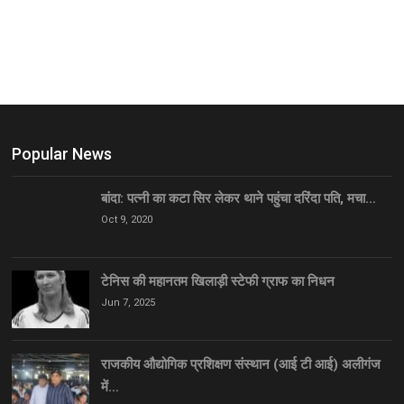
Popular News
बांदा: पत्नी का कटा सिर लेकर थाने पहुंचा दरिंदा पति, मचा…
Oct 9, 2020
टेनिस की महानतम खिलाड़ी स्टेफी ग्राफ का निधन
Jun 7, 2025
राजकीय औद्योगिक प्रशिक्षण संस्थान (आई टी आई) अलीगंज
में…