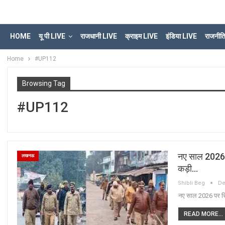
HOME
यू पी LIVE
राजधानी LIVE
क्राइम LIVE
इंडिया LIVE
राजनीत
Home
#UP112
Browsing Tag
#UP112
नए साल 2026 पर 
लखनऊ
कड़ी…
Shibli Beg
De
नए साल 2026 पर सिद्ध
READ MORE...