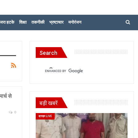
जरा हटके
शिक्षा
तकनीकी
भ्रष्टाचार
मनोरंजन
Search
ार्च से
बड़ी खबरें
0
क्राइम LIVE