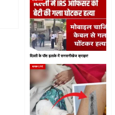
दिल्ली के पॉश इलाके में सनसनीखेज क्राइम!
क्राइम LIVE