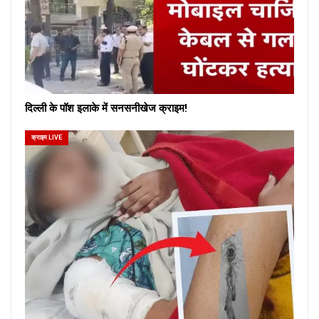
दिल्ली के पॉश इलाके में सनसनीखेज क्राइम!
क्राइम LIVE