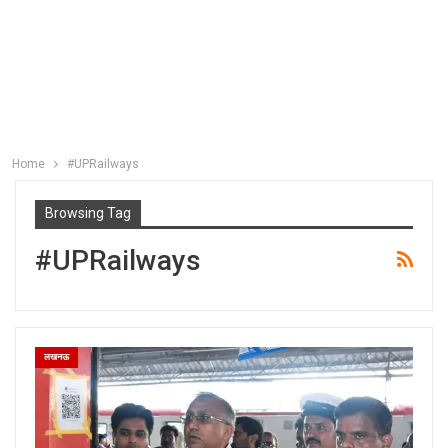
Home
#UPRailways
Browsing Tag
#UPRailways
लखनऊ