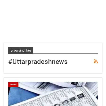
Browsing Tag
#uttarpradeshnews
लखनऊ