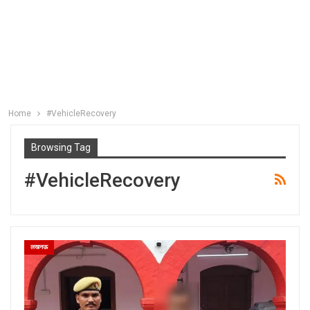
Home
#VehicleRecovery
Browsing Tag
#VehicleRecovery
लखनऊ