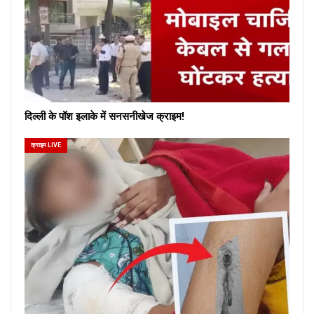
दिल्ली के पॉश इलाके में सनसनीखेज क्राइम!
क्राइम LIVE