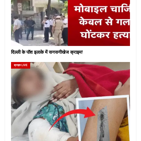
दिल्ली के पॉश इलाके में सनसनीखेज क्राइम!
क्राइम LIVE