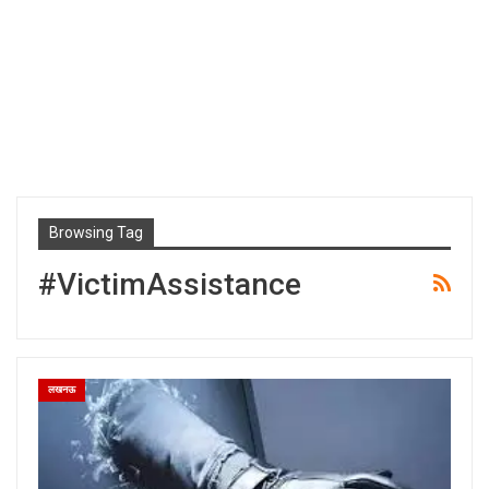
Browsing Tag
#VictimAssistance
लखनऊ