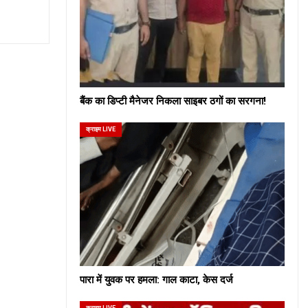
बैंक का डिप्टी मैनेजर निकला साइबर ठगों का सरगना!
क्राइम LIVE
पारा में युवक पर हमला: गाल काटा, केस दर्ज
क्राइम LIVE