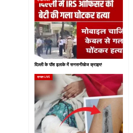
दिल्ली के पॉश इलाके में सनसनीखेज क्राइम!
क्राइम LIVE