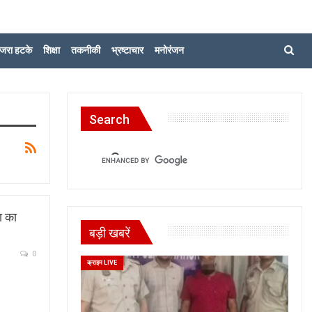
जरा हटके
शिक्षा
तकनीकी
भ्रष्टाचार
मनोरंजन
Search
ा का
बड़ी खबरें
0
क्राइम LIVE