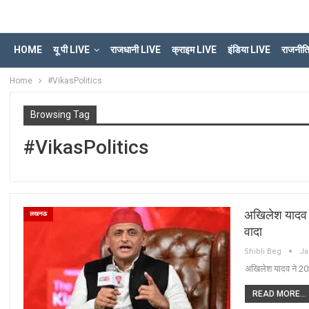
HOME
यू पी LIVE
राजधानी LIVE
क्राइम LIVE
इंडिया LIVE
राजनीत
Home
#VikasPolitics
Browsing Tag
#VikasPolitics
अखिलेश यादव न
लखनऊ
वादा
Shibli Beg
Ja
अखिलेश यादव ने 202
READ MORE...