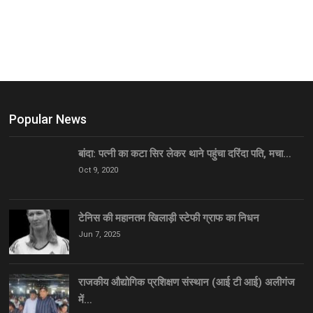
Popular News
बांदा: पत्नी का कटा सिर लेकर थाने पहुंचा दरिंदा पति, मचा…
Oct 9, 2020
टेनिस की महानतम खिलाड़ी स्टेफी ग्राफ का निधन
Jun 7, 2025
राजकीय औद्योगिक प्रशिक्षण संस्थान (आई टी आई) अलीगंज
में…