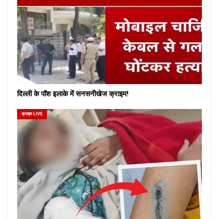
दिल्ली के पॉश इलाके में सनसनीखेज क्राइम!
क्राइम LIVE