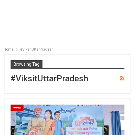
Home
#ViksitUttarPradesh
Browsing Tag
#ViksitUttarPradesh
लखनऊ